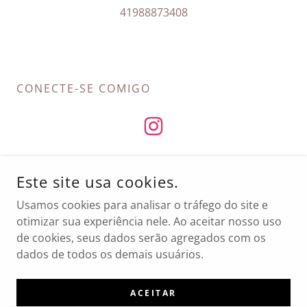
41988873408
CONECTE-SE COMIGO
Este site usa cookies.
COPYRIGHT © 2026 ULISSES JUNIOR – TODOS OS DIREITOS
Usamos cookies para analisar o tráfego do site e
RESERVADOS.
otimizar sua experiência nele. Ao aceitar nosso uso
DESENVOLVIDO POR
de cookies, seus dados serão agregados com os
dados de todos os demais usuários.
Currículo
ACEITAR